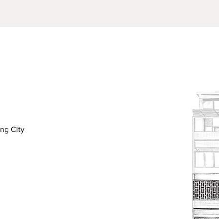
（紙張、絹布不計入*）；
質，需加購紙箱並負擔包裝與運費
不含國定假日與公休日）。
 天。如適逢假日、節日等，因貨運繁忙，到貨時間會延長。請見
來電洽詢或詳閱【訂購流程】
您有疑慮，建議您親自來店選購，謝謝。
。
ung City