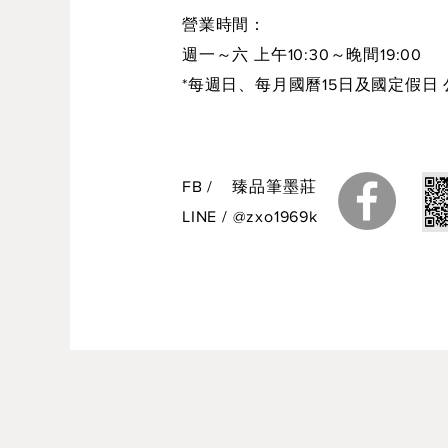
營業時間：
週一～六 上午10:30～晚間19:00
*每週日、每月國曆15日及國定假日 
FB
/
臻品筆墨莊
LINE
/
@zxo1969k