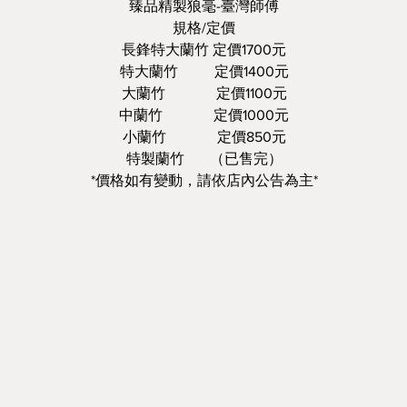
臻品精製狼毫-臺灣師傅
規格/定價
長鋒特大蘭竹 定價1700元
特大蘭竹 定價1400元
大蘭竹 定價1100元
中蘭竹 定價1000元
小蘭竹 定價850元
特製蘭竹 （已售完）
*價格如有變動，請依店內公告為主*
v=WBQDvZhXLnI&feature=youtu.be