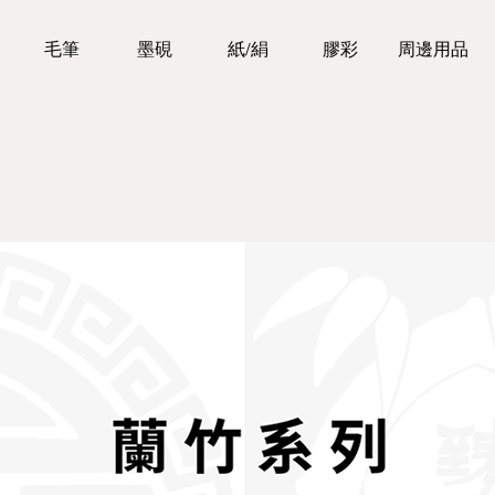
毛筆
墨硯
紙/絹
膠彩
周邊用品