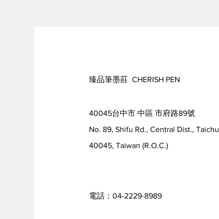
●臺灣本島，
單筆滿3000 元，免運
*為確保紙張、絹布運送途中的品
●出貨時間：需1～2 個工作天* (
●預計到貨日：約為出貨日的1～3
●因原物料時有變動，訂購前請先
●
訂購之商品售出無法退換貨
，若
臻品筆墨莊 CHERISH PEN
●如有疑問，請與我們聯繫，謝謝
40045台中市 中區 市府路89號
No. 89, Shifu Rd., Central Dist., Taich
40045, Taiwan (R.O.C.)
電話：04-2229-8989