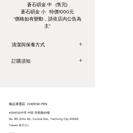
蒼石碩金 中 (售完)
蒼石碩金 小 特價1000元
*價格如有變動，請依店內公告為
主*
清潔與保養方式
https://www.youtube.com/watch?
訂購須知
v=WBQDvZhXLnI&feature=youtu.
be
●臺灣本島，
單筆滿3000 元，免
運
（紙張、絹布不計入*）；
*為確保紙張、絹布運送途中的品
質，需加購紙箱並負擔包裝與運費
●出貨時間：需1～2 個工作天* (不
臻品筆墨莊 CHERISH PEN
含國定假日與公休日）。
40045台中市 中區 市府路89號
●預計到貨日：約為出貨日的1～3
No. 89, Shifu Rd., Central Dist., Taichung City 40045,
天。如適逢假日、節日等，因貨運
Taiwan (R.O.C.)
繁忙，到貨時間會延長。請見諒，