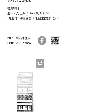
電話：04-2229-8989
謝謝。
營業時間：
●因原物料時有變動，訂購前請先
週一～六 上午10:30～晚間19:00
來電洽詢或詳閱【訂購流程】
*每週日、每月國曆15日及國定假日 公休*
●
訂購之商品售出無法退換貨
，若
您有疑慮，建議您親自來店選購，
謝謝。
FB
/
臻品筆墨莊
●如有疑問，請與我們聯繫，謝
LINE
/
@zxo1969k
謝。