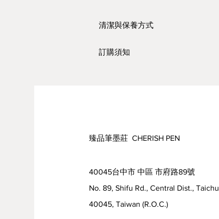
清潔與保養方式
https://www.youtube.com/watch?
訂購須知
●臺灣本島，
單筆滿3000 元，免運
*為確保紙張、絹布運送途中的品
●出貨時間：需1～2 個工作天* (
●預計到貨日：約為出貨日的1～3
●因原物料時有變動，訂購前請先
●
訂購之商品售出無法退換貨
，若
臻品筆墨莊 CHERISH PEN
●如有疑問，請與我們聯繫，謝謝
40045台中市 中區 市府路89號
No. 89, Shifu Rd., Central Dist., Taich
40045, Taiwan (R.O.C.)