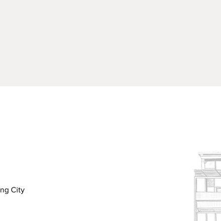
v=WBQDvZhXLnI&feature=youtu.be
（紙張、絹布不計入*）；
質，需加購紙箱並負擔包裝與運費
不含國定假日與公休日）。
 天。如適逢假日、節日等，因貨運繁忙，到貨時間會延長。請見
來電洽詢或詳閱【訂購流程】
您有疑慮，建議您親自來店選購，謝謝。
。
ung City