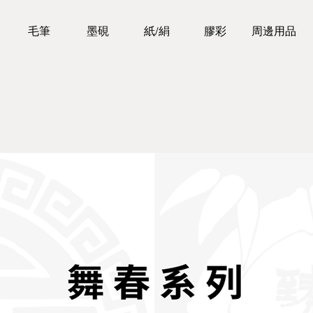
毛筆
墨硯
紙/絹
膠彩
周邊用品