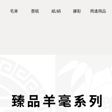
毛筆
墨硯
紙/絹
膠彩
周邊用品