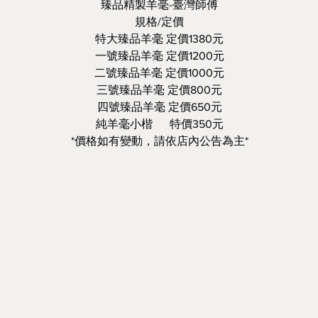
臻品精製羊毫-臺灣師傅
規格/定價
特大臻品羊毫 定價1380元
一號臻品羊毫 定價1200元
二號臻品羊毫 定價1000元
三號臻品羊毫 定價800元
四號臻品羊毫 定價650元
純羊毫小楷 特價350元
*價格如有變動，請依店內公告為主*
v=WBQDvZhXLnI&feature=youtu.be