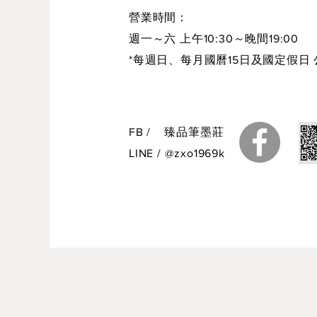
營業時間：
週一～六 上午10:30～晚間19:00
*每週日、每月國曆15日及國定假日 
FB
/
臻品筆墨莊
LINE
/
@zxo1969k