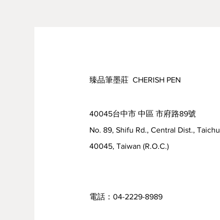
●臺灣本島，
單筆滿3000 元，免運
*為確保紙張、絹布運送途中的品
●出貨時間：需1～2 個工作天* (
●預計到貨日：約為出貨日的1～3
●因原物料時有變動，訂購前請先
●
訂購之商品售出無法退換貨
，若
臻品筆墨莊 CHERISH PEN
●如有疑問，請與我們聯繫，謝謝
40045台中市 中區 市府路89號
No. 89, Shifu Rd., Central Dist., Taich
40045, Taiwan (R.O.C.)
電話：04-2229-8989