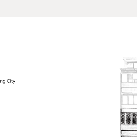
（紙張、絹布不計入*）；
質，需加購紙箱並負擔包裝與運費
不含國定假日與公休日）。
 天。如適逢假日、節日等，因貨運繁忙，到貨時間會延長。請見
來電洽詢或詳閱【訂購流程】
您有疑慮，建議您親自來店選購，謝謝。
。
ung City