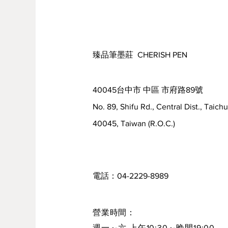
150g
300g
臻品筆墨莊 CHERISH PEN
500g
40045台中市 中區 市府路89號
水飛胡粉 白壽
No. 89, Shifu Rd., Central Dist., Taich
150g
40045, Taiwan (R.O.C.)
300g
500g
電話：04-2229-8989
水飛胡粉 金鳳
營業時間：
150g
週一～六 上午10:30～晚間19:00