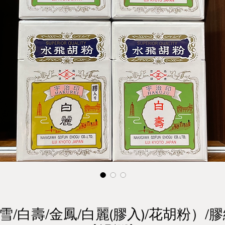
雪/白壽/金鳳/白麗(膠入)/花胡粉）/膠