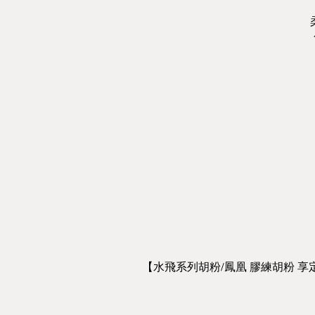
【水飛系列胡粉/鳳凰 膠練胡粉 享
水飛胡粉 白雪