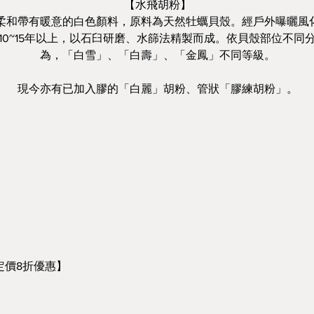
【水飛胡粉】
柔和帶有暖意的白色顏料，原料為天然牡蠣貝殼。經戶外曝曬風
10~15年以上，以石臼研磨、水篩法精製而成。依貝殼部位不同
為，「白雪」、「白壽」、「金鳳」不同等級。
現今亦有已加入膠的「白麗」胡粉、管狀「膠練胡粉」。
定價8折優惠】
定價(元)