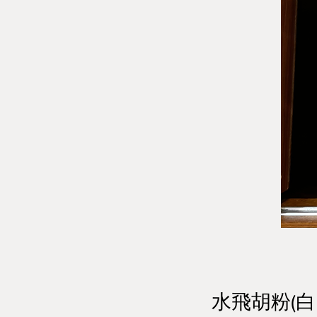
水飛胡粉(白