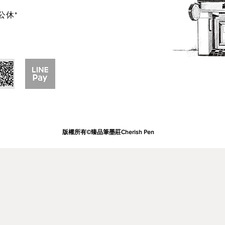
公休*
1,268
1,936
定價(元)
446
720
版權所有©臻品筆墨莊Cherish Pen
925
定價(元)
550