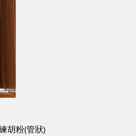
練胡粉(管狀)