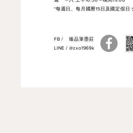
*每週日、每月國曆15日及國定假日 
300g
500g
FB
/
臻品筆墨莊
水飛胡粉 白麗（膠入）
LINE
/
@zxo1969k
150g
300g
500g
水飛花胡粉（雪印）
600g