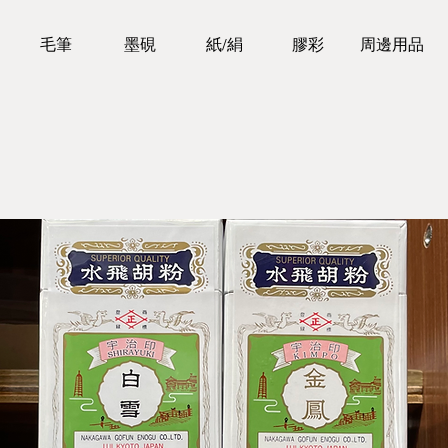
毛筆
墨硯
紙/絹
膠彩
周邊用品