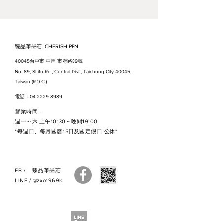
運（紙張、絹布不計入*）；
*為確保紙張、絹布運送途中的品
質，需加購紙箱並負擔包裝與運費
●出貨時間：需1～2 個工作天* (不
臻品筆墨莊 CHERISH PEN
含國定假日與公休日）。
40045台中市 中區 市府路89號
●預計到貨日：約為出貨日的1～3
No. 89, Shifu Rd., Central Dist., Taichung City 40045,
天。如適逢假日、節日等，因貨運
Taiwan (R.O.C.)
繁忙，到貨時間會延長。請見諒，
電話：04-2229-8989
謝謝。
營業時間：
●因原物料時有變動，訂購前請先
週一～六 上午10:30～晚間19:00
來電洽詢或詳閱【訂購流程】
*每週日、每月國曆15日及國定假日 公休*
●訂購之商品售出無法退換貨，若
您有疑慮，建議您親自來店選購，
謝謝。
FB
/
臻品筆墨莊
●如有疑問，請與我們聯繫，謝
LINE
/
@zxo1969k
謝。