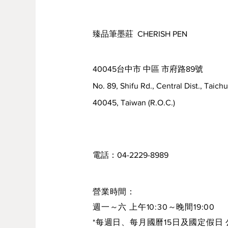
定價滿2000元(含)以上，*享定價
日本吉祥 盛上胡粉
臻品筆墨莊 CHERISH PEN
＊進口商品價格偶有變動，依店內
40045台中市 中區 市府路89號
No. 89, Shifu Rd., Central Dist., Taich
40045, Taiwan (R.O.C.)
電話：04-2229-8989
營業時間：
週一～六 上午10:30～晚間19:00
*每週日、每月國曆15日及國定假日 