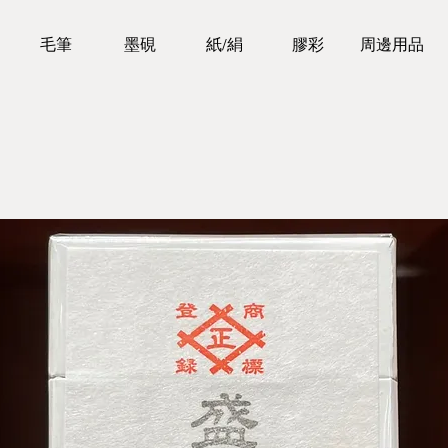
毛筆
墨硯
紙/絹
膠彩
周邊用品