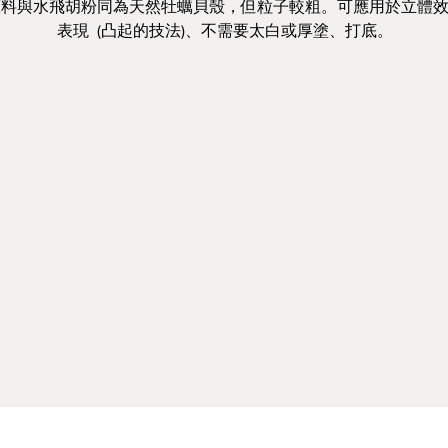
原料與水飛胡粉同為天然牡蠣貝殼，但粒子較粗。可應用於立體
表現 (凸起的技法)、不需要太白或厚塗、打底。
規格
定價(元)
盒 150g
264
播州粒膠
⋯
等指定品項，享定價8折優惠；部份用具為85折。
袋入 100g
80
膠液
⋯
等指定品項，享定價9折優惠。*單筆與日本鳳凰合購定價滿10