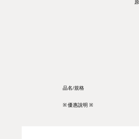
品名/規格
品名
※ 優惠說明 ※
日本鳳凰 盛上胡粉
【日本鳳凰】 礦物顏料、水干、
日本吉祥 盛上胡粉
【日本吉祥】 水干、管狀顏料、