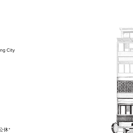
8折。
袋入 500g
320
實際公告為主＊
ung City
公休*