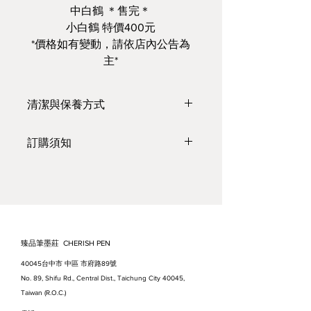
中白鶴 ＊售完＊
小白鶴 特價400元
*價格如有變動，請依店內公告為
主*
清潔與保養方式
https://www.youtube.com/watch?
訂購須知
v=WBQDvZhXLnI&feature=youtu.
be
●臺灣本島，
單筆滿3000 元，免
運
（紙張、絹布不計入*）；
*為確保紙張、絹布運送途中的品
質，需加購紙箱並負擔包裝與運費
●出貨時間：需1～2 個工作天* (不
臻品筆墨莊 CHERISH PEN
含國定假日與公休日）。
40045台中市 中區 市府路89號
●預計到貨日：約為出貨日的1～3
No. 89, Shifu Rd., Central Dist., Taichung City 40045,
天。如適逢假日、節日等，因貨運
Taiwan (R.O.C.)
繁忙，到貨時間會延長。請見諒，