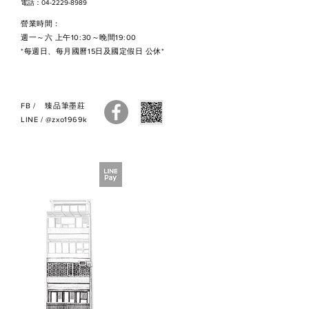
電話：04-2229-8989
謝謝。
營業時間：
●因原物料時有變動，訂購前請先
週一～六 上午10:30～晚間19:00
來電洽詢或詳閱【訂購流程】
*每週日、每月國曆15日及國定假日 公休*
●
訂購之商品售出無法退換貨
，若
您有疑慮，建議您親自來店選購，
謝謝。
FB
/
臻品筆墨莊
●如有疑問，請與我們聯繫，謝
LINE
/
@zxo1969k
謝。