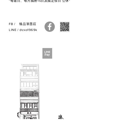
*每週日、每月國曆15日及國定假日 公休*
●
訂購之商品售出無法退換貨
，若
您有疑慮，建議您親自來店選購，
謝謝。
FB
/
臻品筆墨莊
●如有疑問，請與我們聯繫，謝
LINE
/
@zxo1969k
謝。