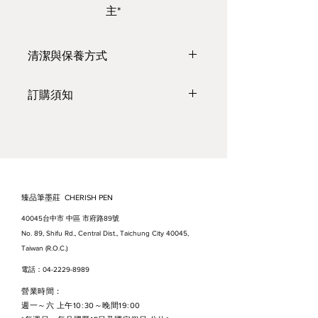
主*
清潔與保養方式
https://www.youtube.com/watch?
訂購須知
v=WBQDvZhXLnI&feature=youtu.
be
●臺灣本島，
單筆滿3000 元，免
運
（紙張、絹布不計入*）；
*為確保紙張、絹布運送途中的品
質，需加購紙箱並負擔包裝與運費
●出貨時間：需1～2 個工作天* (不
臻品筆墨莊 CHERISH PEN
含國定假日與公休日）。
40045台中市 中區 市府路89號
●預計到貨日：約為出貨日的1～3
No. 89, Shifu Rd., Central Dist., Taichung City 40045,
天。如適逢假日、節日等，因貨運
Taiwan (R.O.C.)
繁忙，到貨時間會延長。請見諒，
電話：04-2229-8989
謝謝。
營業時間：
●因原物料時有變動，訂購前請先
週一～六 上午10:30～晚間19:00
來電洽詢或詳閱【訂購流程】