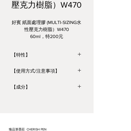
壓克力樹脂）W470
好賓 紙面處理膠 (MULTI-SIZING水
性壓克力樹脂）W470
60ml，特200元
【特性】
降低紙張的吸水性和水彩顏料的滲
【使用方式/注意事項】
透。
將未稀釋的紙面處理膠塗佈於
【成分】
紙面，待其完全乾燥後即可繪
製水彩。
水性壓克力樹脂
使用後請以肥皂清洗畫筆和工
具。
臻品筆墨莊 CHERISH PEN