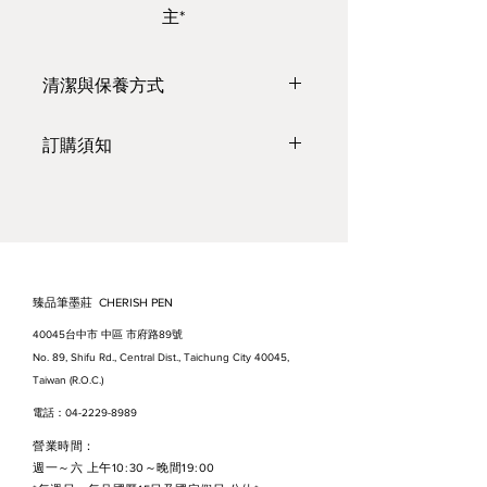
主*
清潔與保養方式
https://www.youtube.com/watch?
訂購須知
v=WBQDvZhXLnI&feature=youtu.
be
●臺灣本島，
單筆滿3000 元，免
運
（紙張、絹布不計入*）；
*為確保紙張、絹布運送途中的品
質，需加購紙箱並負擔包裝與運費
●出貨時間：需1～2 個工作天* (不
臻品筆墨莊 CHERISH PEN
含國定假日與公休日）。
40045台中市 中區 市府路89號
●預計到貨日：約為出貨日的1～3
No. 89, Shifu Rd., Central Dist., Taichung City 40045,
天。如適逢假日、節日等，因貨運
Taiwan (R.O.C.)
繁忙，到貨時間會延長。請見諒，
電話：04-2229-8989
謝謝。
營業時間：
●因原物料時有變動，訂購前請先
週一～六 上午10:30～晚間19:00
來電洽詢或詳閱【訂購流程】