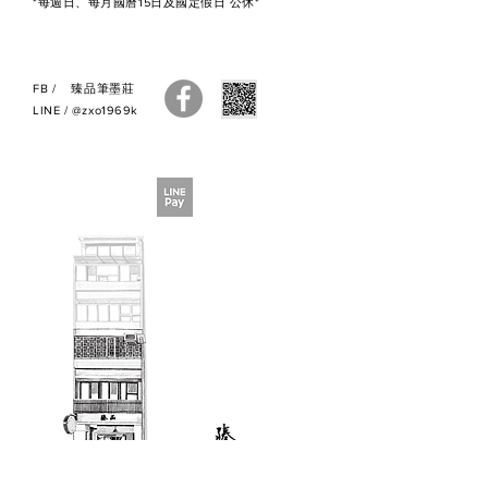
*每週日、每月國曆15日及國定假日 公休*
●
訂購之商品售出無法退換貨
，若
您有疑慮，建議您親自來店選購，
謝謝。
FB
/
臻品筆墨莊
●如有疑問，請與我們聯繫，謝
LINE
/
@zxo1969k
謝。